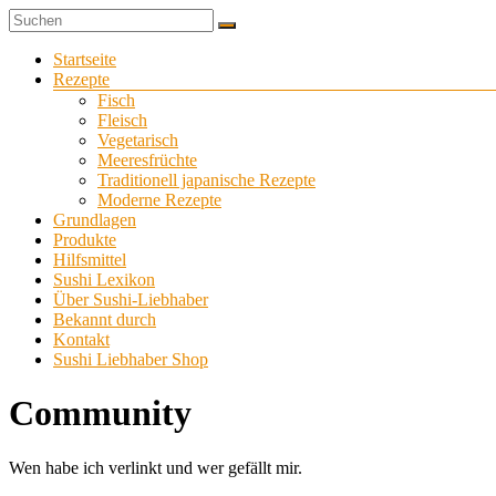
Zum
Sushi
Inhalt
Sushi-
selber
springen
Menü
Startseite
Liebhaber
zu
Rezepte
Hause
Fisch
machen
Fleisch
Vegetarisch
Meeresfrüchte
Traditionell japanische Rezepte
Moderne Rezepte
Grundlagen
Produkte
Hilfsmittel
Sushi Lexikon
Über Sushi-Liebhaber
Bekannt durch
Kontakt
Sushi Liebhaber Shop
Community
Wen habe ich verlinkt und wer gefällt mir.