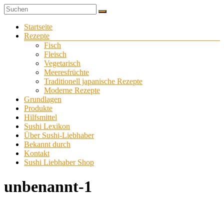
Zum
Sushi
Inhalt
Sushi-
selber
springen
Menü
Startseite
Liebhaber
zu
Rezepte
Hause
Fisch
machen
Fleisch
Vegetarisch
Meeresfrüchte
Traditionell japanische Rezepte
Moderne Rezepte
Grundlagen
Produkte
Hilfsmittel
Sushi Lexikon
Über Sushi-Liebhaber
Bekannt durch
Kontakt
Sushi Liebhaber Shop
unbenannt-1