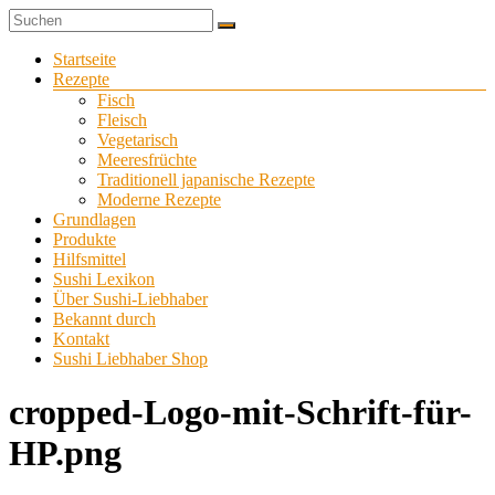
Zum
Sushi
Inhalt
Sushi-
selber
springen
Menü
Startseite
Liebhaber
zu
Rezepte
Hause
Fisch
machen
Fleisch
Vegetarisch
Meeresfrüchte
Traditionell japanische Rezepte
Moderne Rezepte
Grundlagen
Produkte
Hilfsmittel
Sushi Lexikon
Über Sushi-Liebhaber
Bekannt durch
Kontakt
Sushi Liebhaber Shop
cropped-Logo-mit-Schrift-für-
HP.png