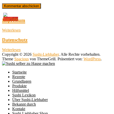
Impressum
Weiterlesen
Datenschutz
Weiterlesen
Copyright © 2026
Sushi-Liebhaber
. Alle Rechte vorbehalten.
Theme
Spacious
von ThemeGrill. Präsentiert von:
WordPress
.
Startseite
Rezepte
Grundlagen
Produkte
Hilfsmittel
Sushi Lexikon
Über Sushi-Liebhaber
Bekannt durch
Kontakt
Sushi Liebhaber Shop