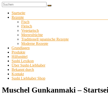
Zum
Sushi
Inhalt
Sushi-
selber
springen
Menü
Startseite
Liebhaber
zu
Rezepte
Hause
Fisch
machen
Fleisch
Vegetarisch
Meeresfrüchte
Traditionell japanische Rezepte
Moderne Rezepte
Grundlagen
Produkte
Hilfsmittel
Sushi Lexikon
Über Sushi-Liebhaber
Bekannt durch
Kontakt
Sushi Liebhaber Shop
Muschel Gunkanmaki – Startsei