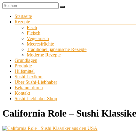
Zum
Sushi
Inhalt
Sushi-
selber
springen
Menü
Startseite
Liebhaber
zu
Rezepte
Hause
Fisch
machen
Fleisch
Vegetarisch
Meeresfrüchte
Traditionell japanische Rezepte
Moderne Rezepte
Grundlagen
Produkte
Hilfsmittel
Sushi Lexikon
Über Sushi-Liebhaber
Bekannt durch
Kontakt
Sushi Liebhaber Shop
California Role – Sushi Klassik