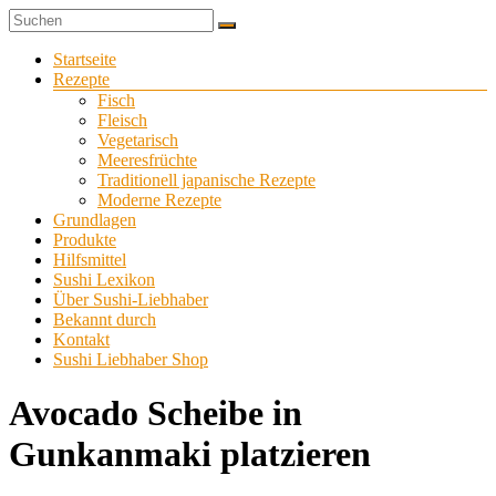
Zum
Sushi
Inhalt
Sushi-
selber
springen
Menü
Startseite
Liebhaber
zu
Rezepte
Hause
Fisch
machen
Fleisch
Vegetarisch
Meeresfrüchte
Traditionell japanische Rezepte
Moderne Rezepte
Grundlagen
Produkte
Hilfsmittel
Sushi Lexikon
Über Sushi-Liebhaber
Bekannt durch
Kontakt
Sushi Liebhaber Shop
Avocado Scheibe in
Gunkanmaki platzieren