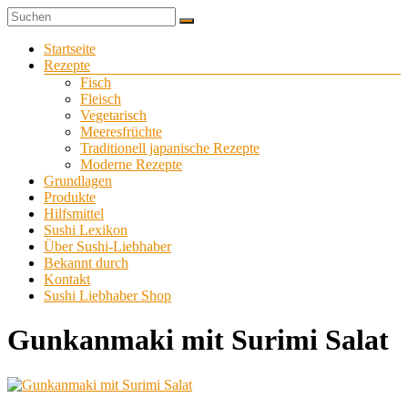
Zum
Sushi
Inhalt
Sushi-
selber
springen
Menü
Startseite
Liebhaber
zu
Rezepte
Hause
Fisch
machen
Fleisch
Vegetarisch
Meeresfrüchte
Traditionell japanische Rezepte
Moderne Rezepte
Grundlagen
Produkte
Hilfsmittel
Sushi Lexikon
Über Sushi-Liebhaber
Bekannt durch
Kontakt
Sushi Liebhaber Shop
Gunkanmaki mit Surimi Salat