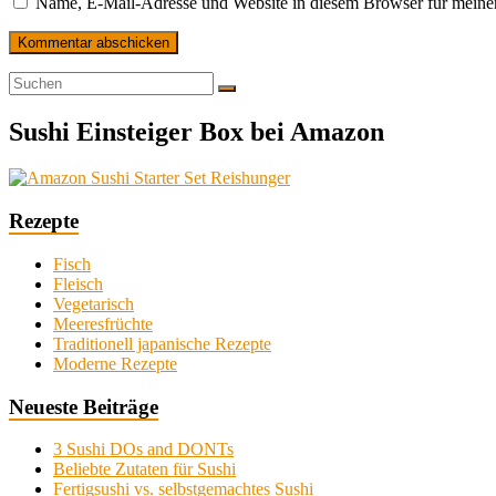
Name, E-Mail-Adresse und Website in diesem Browser für meine
Sushi Einsteiger Box bei Amazon
Rezepte
Fisch
Fleisch
Vegetarisch
Meeresfrüchte
Traditionell japanische Rezepte
Moderne Rezepte
Neueste Beiträge
3 Sushi DOs and DONTs
Beliebte Zutaten für Sushi
Fertigsushi vs. selbstgemachtes Sushi