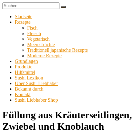
Zum
Sushi
Inhalt
Sushi-
selber
springen
Menü
Startseite
Liebhaber
zu
Rezepte
Hause
Fisch
machen
Fleisch
Vegetarisch
Meeresfrüchte
Traditionell japanische Rezepte
Moderne Rezepte
Grundlagen
Produkte
Hilfsmittel
Sushi Lexikon
Über Sushi-Liebhaber
Bekannt durch
Kontakt
Sushi Liebhaber Shop
Füllung aus Kräuterseitlingen,
Zwiebel und Knoblauch