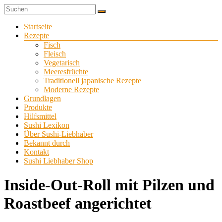
Zum
Sushi
Inhalt
Sushi-
selber
springen
Menü
Startseite
Liebhaber
zu
Rezepte
Hause
Fisch
machen
Fleisch
Vegetarisch
Meeresfrüchte
Traditionell japanische Rezepte
Moderne Rezepte
Grundlagen
Produkte
Hilfsmittel
Sushi Lexikon
Über Sushi-Liebhaber
Bekannt durch
Kontakt
Sushi Liebhaber Shop
Inside-Out-Roll mit Pilzen und
Roastbeef angerichtet