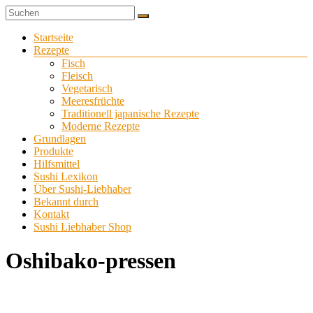
Zum
Sushi
Inhalt
Sushi-
selber
springen
Menü
Startseite
Liebhaber
zu
Rezepte
Hause
Fisch
machen
Fleisch
Vegetarisch
Meeresfrüchte
Traditionell japanische Rezepte
Moderne Rezepte
Grundlagen
Produkte
Hilfsmittel
Sushi Lexikon
Über Sushi-Liebhaber
Bekannt durch
Kontakt
Sushi Liebhaber Shop
Oshibako-pressen