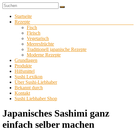
Zum
Sushi
Inhalt
Sushi-
selber
springen
Menü
Startseite
Liebhaber
zu
Rezepte
Hause
Fisch
machen
Fleisch
Vegetarisch
Meeresfrüchte
Traditionell japanische Rezepte
Moderne Rezepte
Grundlagen
Produkte
Hilfsmittel
Sushi Lexikon
Über Sushi-Liebhaber
Bekannt durch
Kontakt
Sushi Liebhaber Shop
Japanisches Sashimi ganz
einfach selber machen