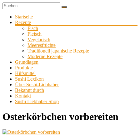
Zum
Sushi
Inhalt
Sushi-
selber
springen
Menü
Startseite
Liebhaber
zu
Rezepte
Hause
Fisch
machen
Fleisch
Vegetarisch
Meeresfrüchte
Traditionell japanische Rezepte
Moderne Rezepte
Grundlagen
Produkte
Hilfsmittel
Sushi Lexikon
Über Sushi-Liebhaber
Bekannt durch
Kontakt
Sushi Liebhaber Shop
Osterkörbchen vorbereiten