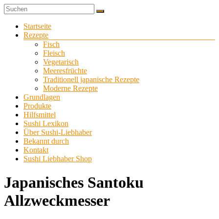
Zum
Sushi
Inhalt
Sushi-
selber
springen
Menü
Startseite
Liebhaber
zu
Rezepte
Hause
Fisch
machen
Fleisch
Vegetarisch
Meeresfrüchte
Traditionell japanische Rezepte
Moderne Rezepte
Grundlagen
Produkte
Hilfsmittel
Sushi Lexikon
Über Sushi-Liebhaber
Bekannt durch
Kontakt
Sushi Liebhaber Shop
Japanisches Santoku
Allzweckmesser