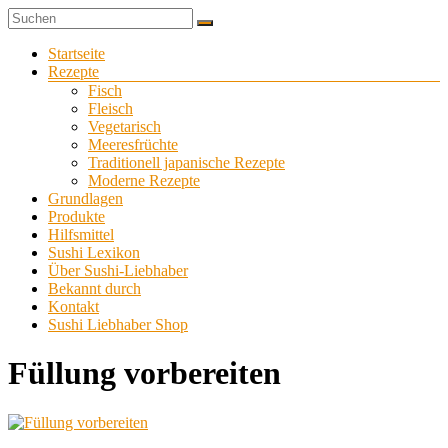
Zum
Sushi
Inhalt
Sushi-
selber
springen
Menü
Startseite
Liebhaber
zu
Rezepte
Hause
Fisch
machen
Fleisch
Vegetarisch
Meeresfrüchte
Traditionell japanische Rezepte
Moderne Rezepte
Grundlagen
Produkte
Hilfsmittel
Sushi Lexikon
Über Sushi-Liebhaber
Bekannt durch
Kontakt
Sushi Liebhaber Shop
Füllung vorbereiten