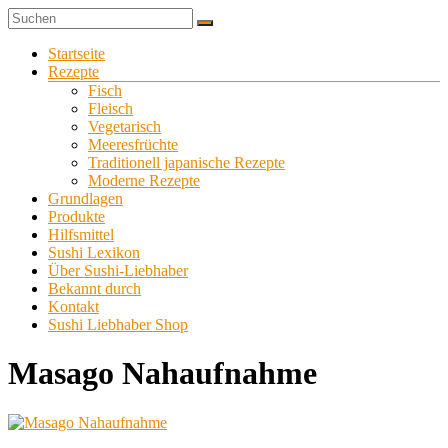
Zum
Sushi
Inhalt
Sushi-
selber
springen
Menü
Startseite
Liebhaber
zu
Rezepte
Hause
Fisch
machen
Fleisch
Vegetarisch
Meeresfrüchte
Traditionell japanische Rezepte
Moderne Rezepte
Grundlagen
Produkte
Hilfsmittel
Sushi Lexikon
Über Sushi-Liebhaber
Bekannt durch
Kontakt
Sushi Liebhaber Shop
Masago Nahaufnahme