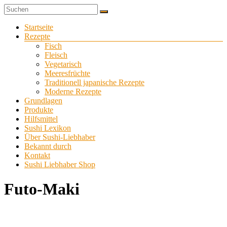
Zum
Sushi
Inhalt
Sushi-
selber
springen
Menü
Startseite
Liebhaber
zu
Rezepte
Hause
Fisch
machen
Fleisch
Vegetarisch
Meeresfrüchte
Traditionell japanische Rezepte
Moderne Rezepte
Grundlagen
Produkte
Hilfsmittel
Sushi Lexikon
Über Sushi-Liebhaber
Bekannt durch
Kontakt
Sushi Liebhaber Shop
Futo-Maki