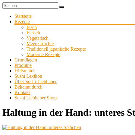
Zum
Sushi
Inhalt
Sushi-
selber
springen
Menü
Startseite
Liebhaber
zu
Rezepte
Hause
Fisch
machen
Fleisch
Vegetarisch
Meeresfrüchte
Traditionell japanische Rezepte
Moderne Rezepte
Grundlagen
Produkte
Hilfsmittel
Sushi Lexikon
Über Sushi-Liebhaber
Bekannt durch
Kontakt
Sushi Liebhaber Shop
Haltung in der Hand: unteres S