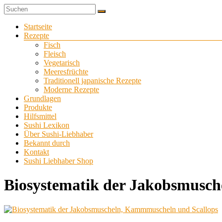
Zum
Sushi
Inhalt
Sushi-
selber
springen
Menü
Startseite
Liebhaber
zu
Rezepte
Hause
Fisch
machen
Fleisch
Vegetarisch
Meeresfrüchte
Traditionell japanische Rezepte
Moderne Rezepte
Grundlagen
Produkte
Hilfsmittel
Sushi Lexikon
Über Sushi-Liebhaber
Bekannt durch
Kontakt
Sushi Liebhaber Shop
Biosystematik der Jakobsmusc