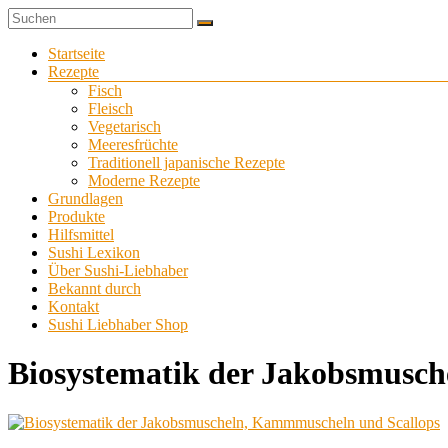
Zum
Sushi
Inhalt
Sushi-
selber
springen
Menü
Startseite
Liebhaber
zu
Rezepte
Hause
Fisch
machen
Fleisch
Vegetarisch
Meeresfrüchte
Traditionell japanische Rezepte
Moderne Rezepte
Grundlagen
Produkte
Hilfsmittel
Sushi Lexikon
Über Sushi-Liebhaber
Bekannt durch
Kontakt
Sushi Liebhaber Shop
Biosystematik der Jakobsmusc