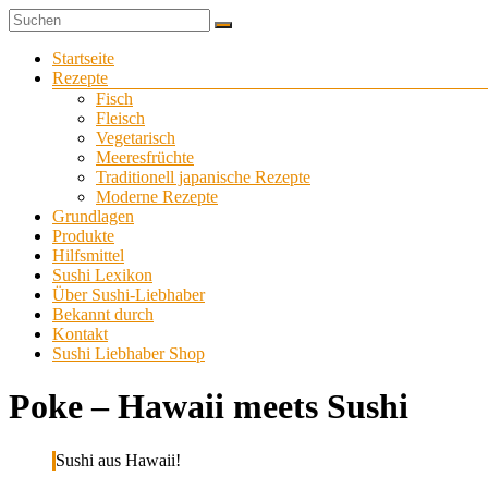
Zum
Sushi
Inhalt
Sushi-
selber
springen
Menü
Startseite
Liebhaber
zu
Rezepte
Hause
Fisch
machen
Fleisch
Vegetarisch
Meeresfrüchte
Traditionell japanische Rezepte
Moderne Rezepte
Grundlagen
Produkte
Hilfsmittel
Sushi Lexikon
Über Sushi-Liebhaber
Bekannt durch
Kontakt
Sushi Liebhaber Shop
Poke – Hawaii meets Sushi
Sushi aus Hawaii!