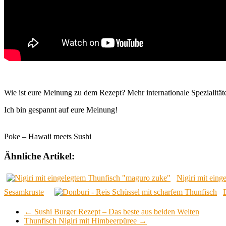
Wie ist eure Meinung zu dem Rezept? Mehr internationale Spezialitäte
Ich bin gespannt auf eure Meinung!
Poke – Hawaii meets Sushi
Ähnliche Artikel:
Nigiri mit ein
Sesamkruste
←
Sushi Burger Rezept – Das beste aus beiden Welten
Thunfisch Nigiri mit Himbeerpüree
→