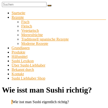
Zum
Sushi
Inhalt
Sushi-
selber
springen
Menü
Startseite
Liebhaber
zu
Rezepte
Hause
Fisch
machen
Fleisch
Vegetarisch
Meeresfrüchte
Traditionell japanische Rezepte
Moderne Rezepte
Grundlagen
Produkte
Hilfsmittel
Sushi Lexikon
Über Sushi-Liebhaber
Bekannt durch
Kontakt
Sushi Liebhaber Shop
Wie isst man Sushi richtig?
Wie isst man Sushi eigentlich richtig?