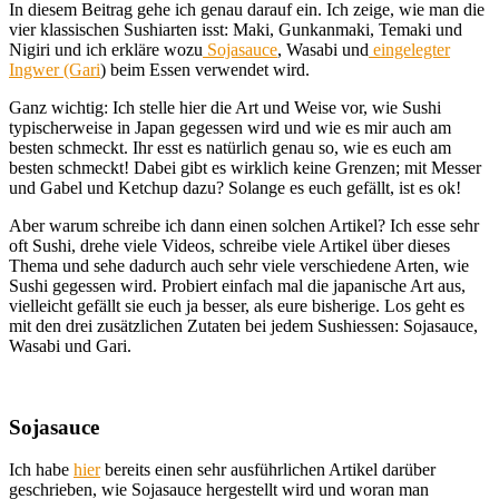
In diesem Beitrag gehe ich genau darauf ein. Ich zeige, wie man die
vier klassischen Sushiarten isst: Maki, Gunkanmaki, Temaki und
Nigiri und ich erkläre wozu
Sojasauce
, Wasabi und
eingelegter
Ingwer (Gari
) beim Essen verwendet wird.
Ganz wichtig: Ich stelle hier die Art und Weise vor, wie Sushi
typischerweise in Japan gegessen wird und wie es mir auch am
besten schmeckt. Ihr esst es natürlich genau so, wie es euch am
besten schmeckt! Dabei gibt es wirklich keine Grenzen; mit Messer
und Gabel und Ketchup dazu? Solange es euch gefällt, ist es ok!
Aber warum schreibe ich dann einen solchen Artikel? Ich esse sehr
oft Sushi, drehe viele Videos, schreibe viele Artikel über dieses
Thema und sehe dadurch auch sehr viele verschiedene Arten, wie
Sushi gegessen wird. Probiert einfach mal die japanische Art aus,
vielleicht gefällt sie euch ja besser, als eure bisherige. Los geht es
mit den drei zusätzlichen Zutaten bei jedem Sushiessen: Sojasauce,
Wasabi und Gari.
Sojasauce
Ich habe
hier
bereits einen sehr ausführlichen Artikel darüber
geschrieben, wie Sojasauce hergestellt wird und woran man