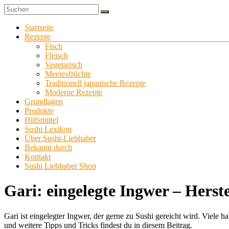
Zum
Sushi
Inhalt
Sushi-
selber
springen
Menü
Startseite
Liebhaber
zu
Rezepte
Hause
Fisch
machen
Fleisch
Vegetarisch
Meeresfrüchte
Traditionell japanische Rezepte
Moderne Rezepte
Grundlagen
Produkte
Hilfsmittel
Sushi Lexikon
Über Sushi-Liebhaber
Bekannt durch
Kontakt
Sushi Liebhaber Shop
Gari: eingelegte Ingwer – Herst
Gari ist eingelegter Ingwer, der gerne zu Sushi gereicht wird. Viele
und weitere Tipps und Tricks findest du in diesem Beitrag.