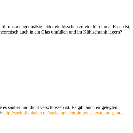
für uns mengenmäßig leider ein bisschen zu viel für einmal Essen ist,
theoretisch auch in ein Glas umfüllen und im Kühlschrank lagern?
 es sauber und dicht verschlossen ist. Es gibt auch eingelegten
t:
http://sushi-liebhaber.de/gari-eingelegte-ingwer-herstellung-und-