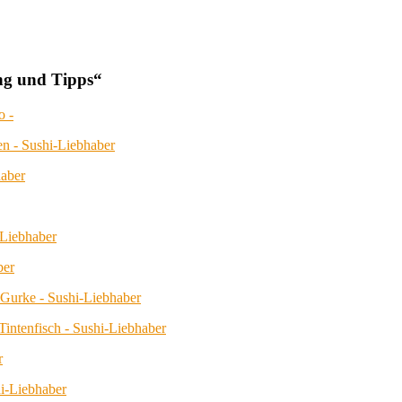
ung und Tipps
“
o -
en - Sushi-Liebhaber
aber
-Liebhaber
ber
d Gurke - Sushi-Liebhaber
Tintenfisch - Sushi-Liebhaber
r
i-Liebhaber