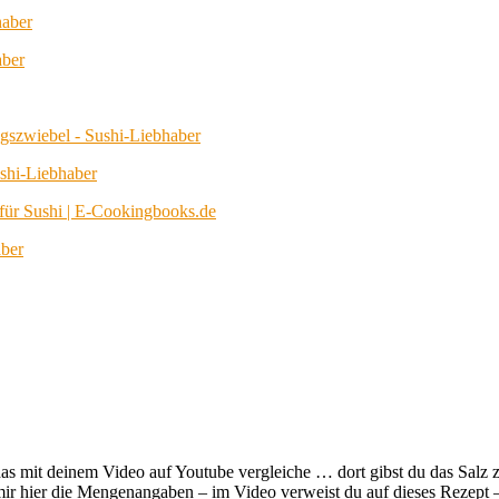
haber
aber
gszwiebel - Sushi-Liebhaber
ushi-Liebhaber
 für Sushi | E-Cookingbooks.de
aber
 das mit deinem Video auf Youtube vergleiche … dort gibst du das Salz
mir hier die Mengenangaben – im Video verweist du auf dieses Rezept –