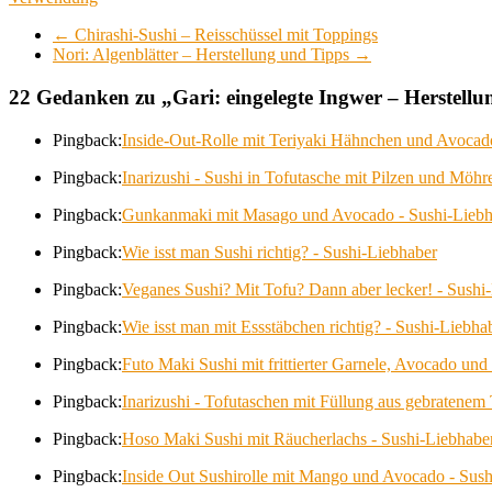
←
Chirashi-Sushi – Reisschüssel mit Toppings
Nori: Algenblätter – Herstellung und Tipps
→
22 Gedanken zu „
Gari: eingelegte Ingwer – Herstell
Pingback:
Inside-Out-Rolle mit Teriyaki Hähnchen und Avocad
Pingback:
Inarizushi - Sushi in Tofutasche mit Pilzen und Möhr
Pingback:
Gunkanmaki mit Masago und Avocado - Sushi-Liebh
Pingback:
Wie isst man Sushi richtig? - Sushi-Liebhaber
Pingback:
Veganes Sushi? Mit Tofu? Dann aber lecker! - Sushi
Pingback:
Wie isst man mit Essstäbchen richtig? - Sushi-Liebha
Pingback:
Futo Maki Sushi mit frittierter Garnele, Avocado un
Pingback:
Inarizushi - Tofutaschen mit Füllung aus gebratenem 
Pingback:
Hoso Maki Sushi mit Räucherlachs - Sushi-Liebhabe
Pingback:
Inside Out Sushirolle mit Mango und Avocado - Sush