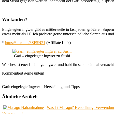
dem Sushi gegessen werden. Schmeckt der Gari besonders gut, spricht
Wo kaufen?
Eingelegten Ingwer gibt es mittlerweile in fast jedem größeren Super
etwas mehr als 1€. Ich probiere gerne unterschiedliche Sorten aus un
*
https://amzn.to/3SF5N21
(Affiliate Link)
Gari – eingelegter Ingwer zu Sushi
Welches ist euer Lieblings-Ingwer und habt ihr schon einmal versuch
Kommentiert gerne unten!
Gari: eingelegte Ingwer – Herstellung und Tipps
Ähnliche Artikel:
Was ist Masago? Herstellung, Verwendu
Verwendung