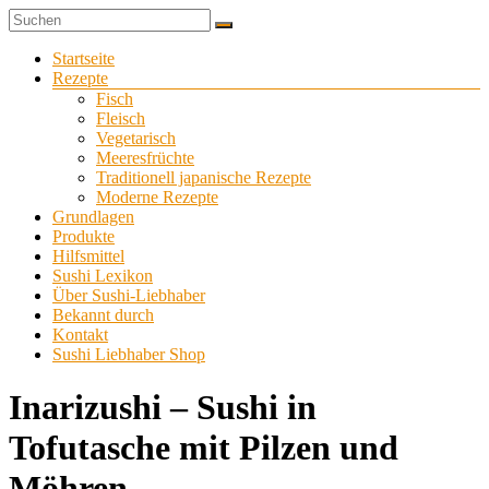
Zum
Sushi
Inhalt
Sushi-
selber
springen
Menü
Startseite
Liebhaber
zu
Rezepte
Hause
Fisch
machen
Fleisch
Vegetarisch
Meeresfrüchte
Traditionell japanische Rezepte
Moderne Rezepte
Grundlagen
Produkte
Hilfsmittel
Sushi Lexikon
Über Sushi-Liebhaber
Bekannt durch
Kontakt
Sushi Liebhaber Shop
Inarizushi – Sushi in
Tofutasche mit Pilzen und
Möhren